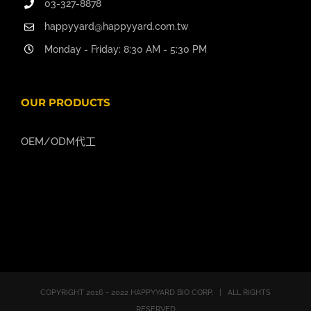
03-327-8878
happyyard@happyyard.com.tw
Monday - Friday: 8:30 AM - 5:30 PM
OUR PRODUCTS
OEM/ODM代工
COPYRIGHT 2016 - 2022 HAPPYYARD BIO CORP. | ALL RIGHTS
RESERVED