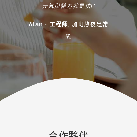
就能精神滿滿、面對生活挑
元氣與體力就是快!”
游小姐 •上班族
戰。”
開始重視養生
Alan • 工程師
,
加班熬夜是常
的輕熟女
陳小姐 • 職場新鮮人
料理小
態
白天天外食
合作夥伴