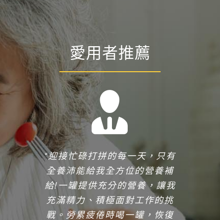
愛用者推薦
“清爽的早晨，從清爽的早餐開
“迎接忙碌打拼的每一天，只有
“身為三餐在外解決的人，最怕
始!全養沛高鈣高鐵營養飲，沒
全養沛能給我全方位的營養補
營養不均衡。自從我養成固定
給!一罐提供充分的營養，讓我
早上喝一罐全養沛的習慣，才
有一般營養飲品常有的黏膩
感，跟市售燕麥飲一樣好喝，
充滿精力、積極面對工作的挑
發現攝取全方位的營養竟然這
麼簡單!一罐就有飽足感，喝完
戰。勞累疲倦時喝一罐，恢復
營養成分卻是大大加分!”